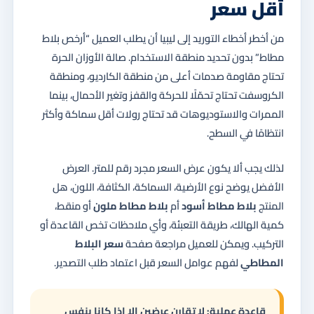
أقل سعر
من أخطر أخطاء التوريد إلى ليبيا أن يطلب العميل “أرخص بلاط
مطاط” بدون تحديد منطقة الاستخدام. صالة الأوزان الحرة
تحتاج مقاومة صدمات أعلى من منطقة الكارديو، ومنطقة
الكروسفت تحتاج تحمّلًا للحركة والقفز وتغير الأحمال، بينما
الممرات والاستوديوهات قد تحتاج رولات أقل سماكة وأكثر
انتظامًا في السطح.
لذلك يجب ألا يكون عرض السعر مجرد رقم للمتر. العرض
الأفضل يوضح نوع الأرضية، السماكة، الكثافة، اللون، هل
المنتج
بلاط مطاط أسود
أم
بلاط مطاط ملون
أو منقط،
كمية الهالك، طريقة التعبئة، وأي ملاحظات تخص القاعدة أو
التركيب. ويمكن للعميل مراجعة صفحة
سعر البلاط
المطاطي
لفهم عوامل السعر قبل اعتماد طلب التصدير.
قاعدة عملية: لا تقارن عرضين إلا إذا كانا بنفس