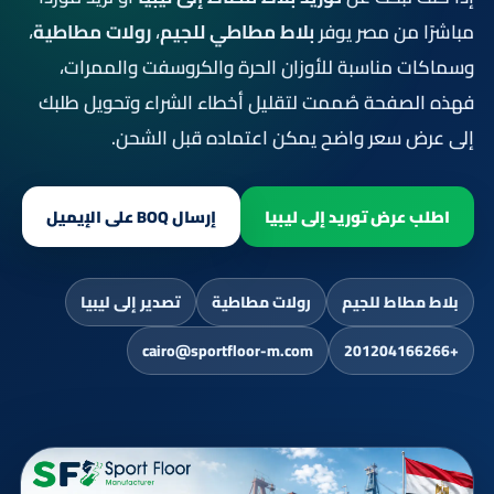
مباشرًا من مصر يوفر
بلاط مطاطي للجيم
،
رولات مطاطية
،
وسماكات مناسبة للأوزان الحرة والكروسفت والممرات،
فهذه الصفحة صُممت لتقليل أخطاء الشراء وتحويل طلبك
إلى عرض سعر واضح يمكن اعتماده قبل الشحن.
اطلب عرض توريد إلى ليبيا
إرسال BOQ على الإيميل
بلاط مطاط للجيم
رولات مطاطية
تصدير إلى ليبيا
cairo@sportfloor-m.com
+201204166266