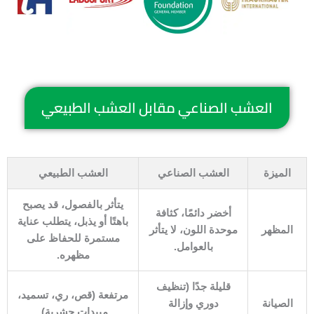
العشب الصناعي مقابل العشب الطبيعي
الميزة
العشب الصناعي
العشب الطبيعي
يتأثر بالفصول، قد يصبح
أخضر دائمًا، كثافة
باهتًا أو يذبل، يتطلب عناية
المظهر
موحدة اللون، لا يتأثر
مستمرة للحفاظ على
بالعوامل.
مظهره.
قليلة جدًا (تنظيف
مرتفعة (قص، ري، تسميد،
الصيانة
دوري وإزالة
مبيدات حشرية).