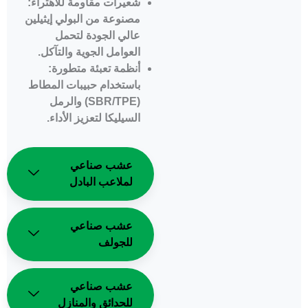
شعيرات مقاومة للاهتراء:
مصنوعة من البولي إيثيلين
عالي الجودة لتحمل
العوامل الجوية والتآكل.
أنظمة تعبئة متطورة:
باستخدام حبيبات المطاط
(SBR/TPE) والرمل
السيليكا لتعزيز الأداء.
عشب صناعي
لملاعب البادل
عشب صناعي
للجولف
عشب صناعي
للحدائق والمنازل