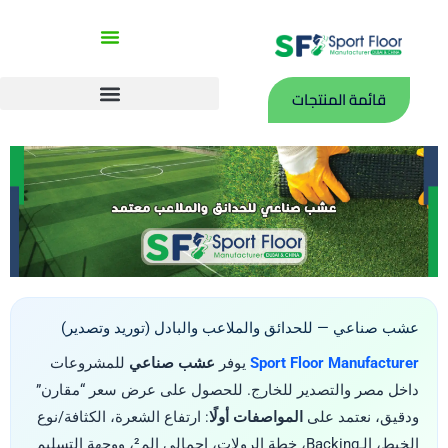
خطي
لى
لمحتوى
قائمة المنتجات
بلاطات PP
رولات ملاعب داخلية PVC
عشب صناعي — للحدائق والملاعب والبادل (توريد وتصدير)
Sport Floor Manufacturer
يوفر
عشب صناعي
للمشروعات
داخل مصر والتصدير للخارج. للحصول على عرض سعر “مقارن”
ودقيق، نعتمد على
المواصفات أولًا
: ارتفاع الشعرة، الكثافة/نوع
الخيط، الـBacking، خطة الرولات، إجمالي الم²، ووجهة التسليم