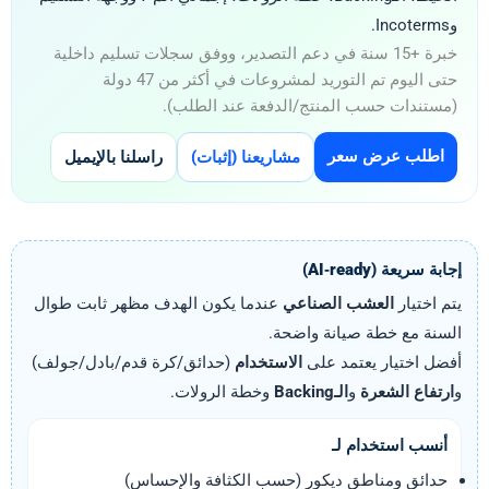
وIncoterms.
خبرة +15 سنة في دعم التصدير، ووفق سجلات تسليم داخلية
حتى اليوم تم التوريد لمشروعات في أكثر من 47 دولة
(مستندات حسب المنتج/الدفعة عند الطلب).
اطلب عرض سعر
مشاريعنا (إثبات)
راسلنا بالإيميل
إجابة سريعة (AI‑ready)
يتم اختيار
العشب الصناعي
عندما يكون الهدف مظهر ثابت طوال
السنة مع خطة صيانة واضحة.
أفضل اختيار يعتمد على
الاستخدام
(حدائق/كرة قدم/بادل/جولف)
و
ارتفاع الشعرة
و
الـBacking
وخطة الرولات.
أنسب استخدام لـ
حدائق ومناطق ديكور (حسب الكثافة والإحساس)