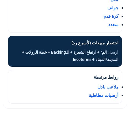
جولف
كرة قدم
متعدد
اختصار مبيعات (لأسرع رد)
أرسل:
الم² + ارتفاع الشعرة + الـBacking + خطة الرولات +
المدينة/الميناء + Incoterms
.
روابط مرتبطة
ملاعب بادل
أرضيات مطاطية
راسلنا الآن: cairo@sportfloor-m.com