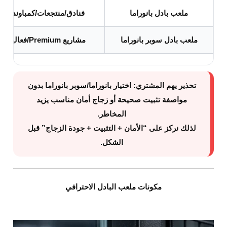
ملعب بادل بانوراما
فنادق/منتجعات/كمباوندات
ملعب بادل سوبر بانوراما
مشاريع Premium/فعاليات
تحذير يهم المشتري:
اختيار بانوراما/سوبر بانوراما بدون
مواصفة تثبيت صحيحة أو زجاج أمان مناسب يزيد
المخاطر.
لذلك نركز على “الأمان + التثبيت + جودة الزجاج” قبل
الشكل.
مكونات ملعب البادل الاحترافي