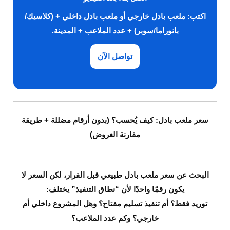
اكتب:
ملعب بادل خارجي
أو
ملعب بادل داخلي
+ (كلاسيك/
بانوراما/سوبر) + عدد الملاعب + المدينة.
تواصل الآن
سعر ملعب بادل: كيف يُحسب؟ (بدون أرقام مضللة + طريقة
مقارنة العروض)
البحث عن
سعر ملعب بادل
طبيعي قبل القرار، لكن السعر لا
يكون رقمًا واحدًا لأن “نطاق التنفيذ” يختلف:
توريد فقط
؟ أم
تنفيذ تسليم مفتاح
؟ وهل المشروع
داخلي أم
خارجي
؟ وكم عدد الملاعب؟