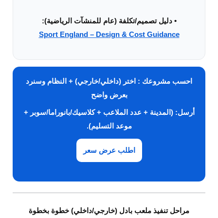
• دليل تصميم/تكلفة (عام للمنشآت الرياضية):
Sport England – Design & Cost Guidance
احسب مشروعك
: اختر (داخلي/خارجي) + النظام وسنرد
بعرض واضح
أرسل: (المدينة + عدد الملاعب + كلاسيك/بانوراما/سوبر +
موعد التسليم).
اطلب عرض سعر
مراحل تنفيذ ملعب بادل (خارجي/داخلي) خطوة بخطوة