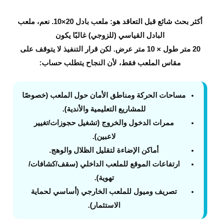
أكثر بحث شائع قبل التعاقد هو:
ملعب بادل 20×10
. نعم، ملعب
البادل القياسي (للزوجي) غالبًا يكون
20 متر طول × 10 متر عرض
. لكن قرار التنفيذ لا يتوقف على
مقاس الملعب فقط، لأن النجاح يتطلب حساب:
مساحات الحركة ومناطق الأمان
حول الملعب (خصوصًا
للمشاريع التعليمية والأندية).
ممرات الدخول والخروج
(تشغيل حجوزات/تغيير
لاعبين).
أماكن الإضاءة
لتقليل الظلال والوهج.
ارتفاعات الموقع
للملعب الداخلي (سقف/كشافات/
تهوية).
تصريف وميول
للملعب الخارجي (أساسي لحماية
الاستثمار).