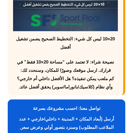
20×10 ليس كل شيء: التخطيط الصحيح يضمن تشغيل
أفضل
نصيحة شراء:
لا تعتمد على “مساحة 20×10 فقط” في
قرارك. ارسل موقعك وصورًا للمكان، وسنحدد لك:
كم ملعب يمكن تنفيذه؟ هل الأفضل داخلي أم خارجي؟
وأي نظام (كلاسيك/بانوراما/سوبر) يحقق أفضل عائد.
تواصل معنا
: احسب مشروعك بسرعة
أرسل (أبعاد المكان + المدينة + داخلي/خارجي + عدد
الملاعب المطلوب) وسنرد بتصور أولي وعرض سعر.