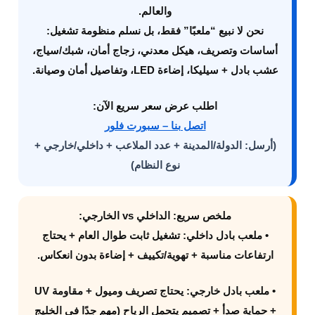
والعالم.
نحن لا نبيع “ملعبًا” فقط، بل نسلم
منظومة تشغيل
:
أساسات وتصريف، هيكل معدني، زجاج أمان، شبك/سياج،
عشب بادل + سيليكا، إضاءة LED، وتفاصيل أمان وصيانة.
اطلب عرض سعر سريع الآن:
اتصل بنا – سبورت فلور
(أرسل: الدولة/المدينة + عدد الملاعب + داخلي/خارجي +
نوع النظام)
ملخص سريع: الداخلي vs الخارجي:
•
ملعب بادل داخلي
: تشغيل ثابت طوال العام + يحتاج
ارتفاعات مناسبة + تهوية/تكييف + إضاءة بدون انعكاس.
•
ملعب بادل خارجي
: يحتاج تصريف وميول + مقاومة UV
+ حماية صدأ + تصميم يتحمل الرياح (مهم جدًا في الخليج