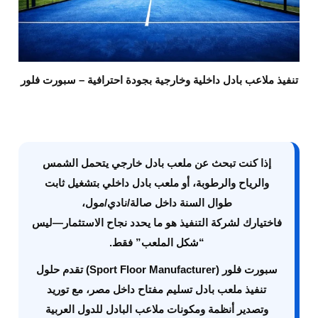
تنفيذ ملاعب بادل داخلية وخارجية بجودة احترافية – سبورت فلور
إذا كنت تبحث عن
ملعب بادل خارجي
يتحمل الشمس
والرياح والرطوبة، أو
ملعب بادل داخلي
بتشغيل ثابت
طوال السنة داخل صالة/نادي/مول،
فاختيارك لشركة التنفيذ هو ما يحدد نجاح الاستثمار—ليس
“شكل الملعب” فقط.
سبورت فلور
(Sport Floor Manufacturer) تقدم حلول
تنفيذ ملعب بادل
تسليم مفتاح داخل مصر، مع
توريد
وتصدير
أنظمة ومكونات ملاعب البادل للدول العربية