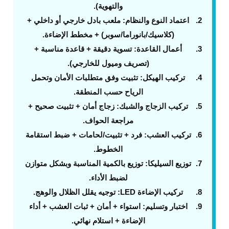
والتهوية).
اعتماد النوع والنظام
: ملعب بادل خارجي أو داخلي +
(كلاسيك/بانوراما/سوبر) + مخطط الإضاءة.
أعمال القاعدة
: تسوية دقيقة + قاعدة مناسبة +
(تصريف وميول للخارجي).
تركيب الهيكل
: تثبيت وفق متطلبات الأمان وتحمل
الرياح حسب المنطقة.
تركيب الزجاج والشبك
: زجاج أمان + تثبيت صحيح +
مراجعة الحواف.
تركيب العشب
: فرد + تثبيت/لحامات + ضبط استقامة
الخطوط.
توزيع السيليكا
: توزيع بالكمية المناسبة وبشكل متوازن
لضبط الأداء.
تركيب الإضاءة LED
: توجيه يقلل الظلال والوهج.
اختبار وتسليم
: استواء + أمان + ثبات العشب + أداء
الإضاءة + استلام نهائي.