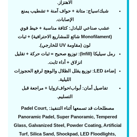
الاهتزاز.
شبك/سياج
: متانة + حواف آمنة + تشطيب يمنع
الإصابات.
عشب صناعي للبادل
: كثافة مناسبة + خيط قوي
(Monofilament شائع للمشاريع الاحترافية) + ثبات
لون (مقاومة UV للخارجي).
رمل سيليكا (Infill)
: توزيع صحيح = ثبات حركة + تقليل
انزلاق + أداء ثابت.
إضاءة LED
: توزيع يقلل الظلال والوهج لرفع الحجوزات
الليلية.
تفاصيل أمان
: أبواب/حواف/زوايا + مراجعة قبل
التسليم.
مصطلحات قد تسمعها أثناء التنفيذ:
Padel Court,
Panoramic Padel, Super Panoramic, Tempered
Glass, Galvanized Steel, Powder Coating, Artificial
Turf, Silica Sand, Shockpad, LED Floodlights,