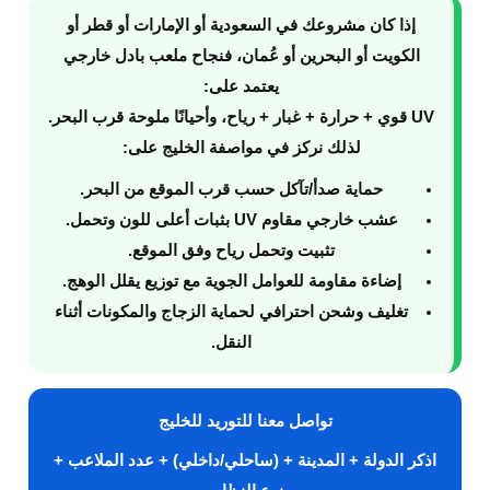
إذا كان مشروعك في
السعودية أو الإمارات أو قطر أو
الكويت أو البحرين أو عُمان
، فنجاح
ملعب بادل خارجي
يعتمد على:
UV قوي + حرارة + غبار + رياح
، وأحيانًا
ملوحة
قرب البحر.
لذلك نركز في مواصفة الخليج على:
حماية صدأ/تآكل
حسب قرب الموقع من البحر.
عشب خارجي مقاوم UV
بثبات أعلى للون وتحمل.
تثبيت وتحمل رياح
وفق الموقع.
إضاءة مقاومة للعوامل الجوية
مع توزيع يقلل الوهج.
تغليف وشحن احترافي
لحماية الزجاج والمكونات أثناء
النقل.
تواصل معنا للتوريد للخليج
اذكر الدولة + المدينة + (ساحلي/داخلي) + عدد الملاعب +