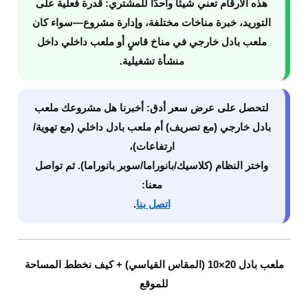
هذه الأرقام تعني شيئًا واحدًا للمشتري:
قدرة فعلية على
التوريد، خبرة مناخات مختلفة، وإدارة مشروع
—سواء كان
ملعب بادل خارجي في مناخ قاسٍ أو ملعب داخلي داخل
منشأة تشغيلية.
لتحصل على عرض سعر أدق:
أخبرنا هل مشروعك
ملعب
بادل خارجي
(مع تصريف) أم
ملعب بادل داخلي
(مع تهوية/
ارتفاعات)،
واختر النظام (كلاسيك/بانوراما/سوبر بانوراما). ثم تواصل
معنا:
اتصل بنا
.
ملعب بادل 20×10 (المقاس القياسي) + كيف نخطط المساحة
للموقع