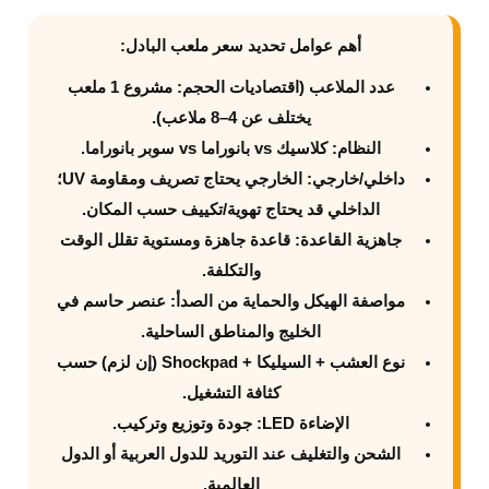
أهم عوامل تحديد سعر ملعب البادل:
عدد الملاعب
(اقتصاديات الحجم: مشروع 1 ملعب
يختلف عن 4–8 ملاعب).
النظام
: كلاسيك vs بانوراما vs سوبر بانوراما.
داخلي/خارجي
: الخارجي يحتاج تصريف ومقاومة UV؛
الداخلي قد يحتاج تهوية/تكييف حسب المكان.
جاهزية القاعدة
: قاعدة جاهزة ومستوية تقلل الوقت
والتكلفة.
مواصفة الهيكل والحماية من الصدأ
: عنصر حاسم في
الخليج والمناطق الساحلية.
نوع العشب + السيليكا + Shockpad
(إن لزم) حسب
كثافة التشغيل.
الإضاءة LED
: جودة وتوزيع وتركيب.
الشحن والتغليف
عند التوريد للدول العربية أو الدول
العالمية.