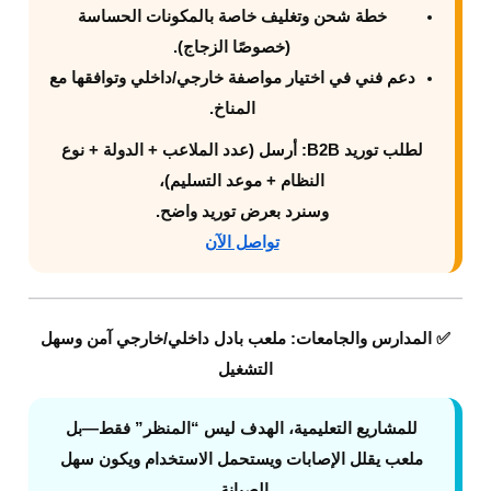
خطة شحن وتغليف خاصة بالمكونات الحساسة
(خصوصًا الزجاج).
دعم فني في اختيار مواصفة خارجي/داخلي وتوافقها مع
المناخ.
لطلب توريد B2B:
أرسل (عدد الملاعب + الدولة + نوع
النظام + موعد التسليم)،
وسنرد بعرض توريد واضح.
تواصل الآن
✅ المدارس والجامعات: ملعب بادل داخلي/خارجي آمن وسهل
التشغيل
للمشاريع التعليمية، الهدف ليس “المنظر” فقط—بل
ملعب يقلل الإصابات ويستحمل الاستخدام ويكون سهل
الصيانة.