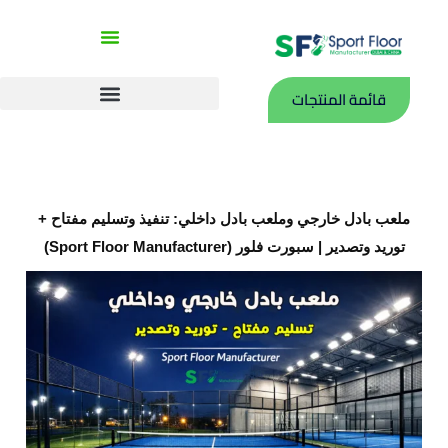
خطي
لى
لمحتوى
قائمة المنتجات
بلاطات PP
رولات ملاعب داخلية PVC
ملعب بادل خارجي وملعب بادل داخلي: تنفيذ وتسليم مفتاح +
توريد وتصدير | سبورت فلور (Sport Floor Manufacturer)