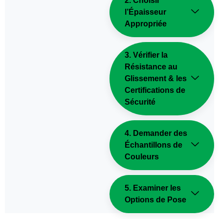
2. Choisir
l’Épaisseur
Appropriée
3. Vérifier la
Résistance au
Glissement & les
Certifications de
Sécurité
4. Demander des
Échantillons de
Couleurs
5. Examiner les
Options de Pose