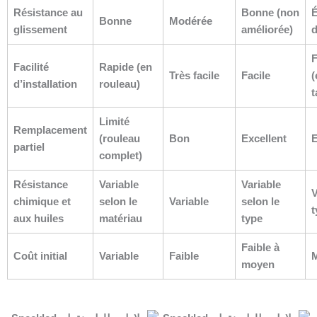
Résistance au
Bonne (non
É
Bonne
Modérée
glissement
améliorée)
d
F
Facilité
Rapide (en
Très facile
Facile
(
d’installation
rouleau)
t
Limité
Remplacement
(rouleau
Bon
Excellent
E
partiel
complet)
Résistance
Variable
Variable
V
chimique et
selon le
Variable
selon le
t
aux huiles
matériau
type
Faible à
Coût initial
Variable
Faible
moyen