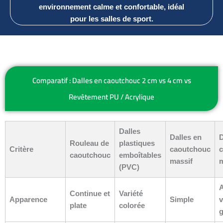
environnement calme et confortable, idéal
pour les salles de sport.
Comparatif : Dalles en caoutchouc 2 cm vs 4 cm vs
Revêtement PU / Acrylique
Dalles
Dalles en
D
Rouleau de
plastiques
Critère
caoutchouc
caoutchouc
emboîtables
massif
(PVC)
A
Continue et
Variété
Apparence
Simple
v
plate
colorée
g