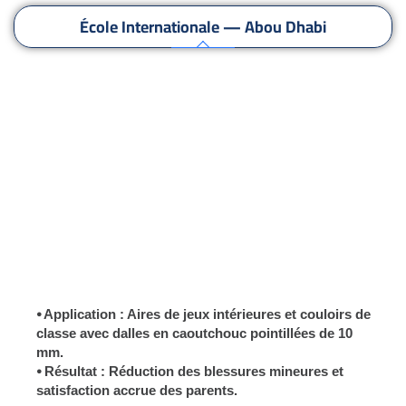
École Internationale — Abou Dhabi
Centre de Jeux pour Enfants — Dubaï
Couloir d’Exposition Commerciale — Le Caire
Installations Sportives Universitaires Intérieures
— Shanghai
Zone d’Accueil d’un Centre de Santé — Le Cap
⦁ Application : Aires de jeux intérieures et couloirs de
classe avec dalles en caoutchouc pointillées de 10
mm.
⦁ Résultat : Réduction des blessures mineures et
satisfaction accrue des parents.