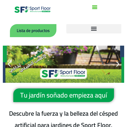
Ir
al
contenido
Lista de productos
Canchas Deportivas de Acrílico
Canchas con Superficie de Poliuretano (Tartan)
Rollos de PVC para Canchas Interiores
Accesorios para Campos Deportivos
Tu jardín soñado empieza aquí
Descubre la fuerza y la belleza del césped
artificial para jardines de Sport Floor,