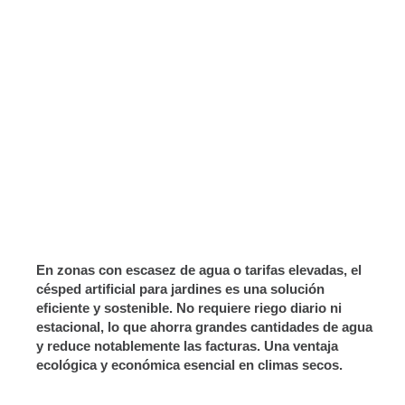
Sin insectos ni plagas
Belleza durante todo el año
Seguro para niños y mascotas
Flexible y adaptable a cualquier superficie
Duradero y de larga vida útil
En zonas con escasez de agua o tarifas elevadas, el
césped artificial para jardines es una solución
eficiente y sostenible. No requiere riego diario ni
estacional, lo que ahorra grandes cantidades de agua
y reduce notablemente las facturas. Una ventaja
ecológica y económica esencial en climas secos.