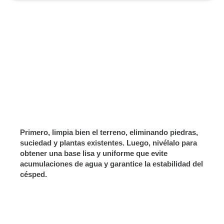
Colocación de la Tela Geotextil (Opcional)
Capa de Base
Colocación y Fijación del Césped
Añadir Relleno y Cepillado
Primero, limpia bien el terreno, eliminando piedras,
suciedad y plantas existentes. Luego, nivélalo para
obtener una base lisa y uniforme que evite
acumulaciones de agua y garantice la estabilidad del
césped.