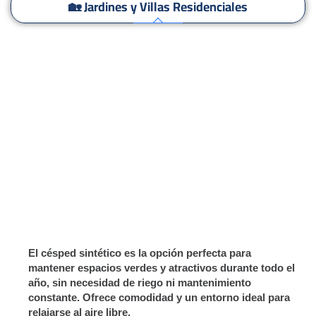
🏡 Jardines y Villas Residenciales
🌿 Azoteas y Balcones
🏢 Espacios Comerciales y Públicos
👧 Áreas de Juego Infantiles
⚽ Campos Deportivos y Áreas de Entrenamiento
🎨 Aplicaciones Decorativas y Verticales
El césped sintético es la opción perfecta para
mantener espacios verdes y atractivos durante todo el
año, sin necesidad de riego ni mantenimiento
constante. Ofrece comodidad y un entorno ideal para
relajarse al aire libre.