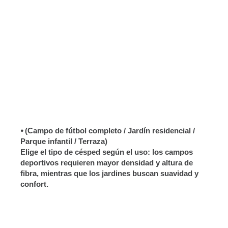
⦁ Pregunta por el grosor de las fibras y la densidad
del tufting
⦁ Verifica el tratamiento UV
⦁ Solicita muestras y ejemplos de proyectos
⦁ (Campo de fútbol completo / Jardín residencial /
Parque infantil / Terraza)
Elige el tipo de césped según el uso: los campos
deportivos requieren mayor densidad y altura de
fibra, mientras que los jardines buscan suavidad y
confort.