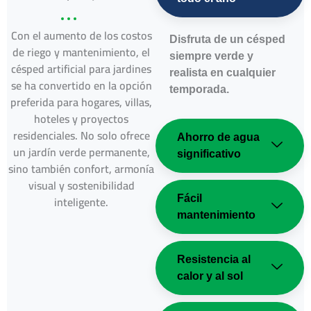
Con el aumento de los costos
Disfruta de un césped
de riego y mantenimiento, el
siempre verde y
césped artificial para jardines
realista en cualquier
se ha convertido en la opción
temporada.
preferida para hogares, villas,
hoteles y proyectos
residenciales. No solo ofrece
Ahorro de agua
un jardín verde permanente,
significativo
sino también confort, armonía
visual y sostenibilidad
inteligente.
Fácil
mantenimiento
Resistencia al
calor y al sol