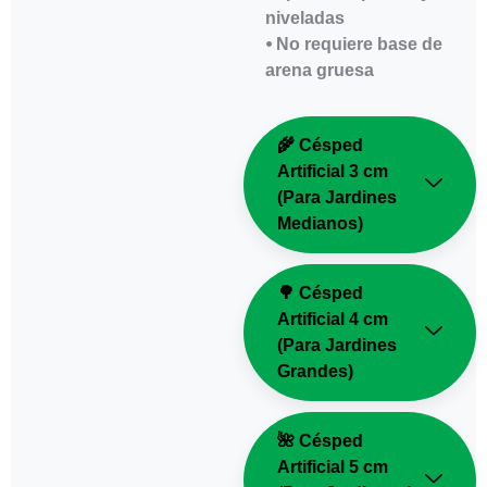
niveladas
⦁ No requiere base de
arena gruesa
🌾 Césped
Artificial 3 cm
(Para Jardines
Medianos)
🌳 Césped
Artificial 4 cm
(Para Jardines
Grandes)
🌺 Césped
Artificial 5 cm