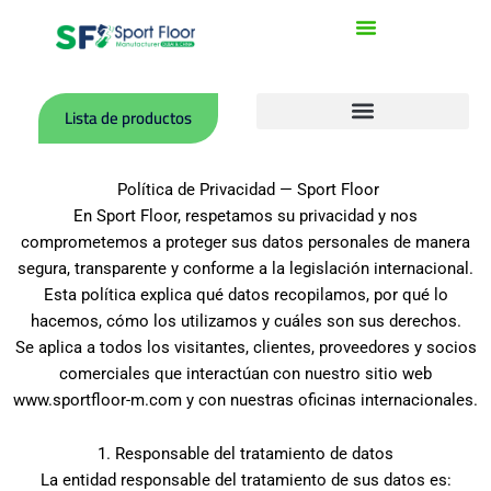
Ir
al
contenido
Lista de productos
Canchas Deportivas de Acrílico
Canchas con Superficie de Poliuretano (Tartan)
Rollos de PVC para Canchas Interiores
Accesorios para Campos Deportivos
Política de Privacidad — Sport Floor
En Sport Floor, respetamos su privacidad y nos
comprometemos a proteger sus datos personales de manera
segura, transparente y conforme a la legislación internacional.
Esta política explica qué datos recopilamos, por qué lo
hacemos, cómo los utilizamos y cuáles son sus derechos.
Se aplica a todos los visitantes, clientes, proveedores y socios
comerciales que interactúan con nuestro sitio web
www.sportfloor-m.com y con nuestras oficinas internacionales.
1. Responsable del tratamiento de datos
La entidad responsable del tratamiento de sus datos es: