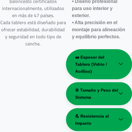
baloncesto certificados
⦁ Diseño profesional
internacionalmente, utilizados
para uso interior y
en más de 47 países.
exterior.
Cada tablero está diseñado para
⦁ Alta precisión en el
ofrecer estabilidad, durabilidad
montaje para alineación
y seguridad en todo tipo de
y equilibrio perfectos.
cancha.
🧱 Espesor del
Tablero (Vidrio /
Acrílico)
⚙️ Tamaño y Peso del
Sistema
💪 Resistencia al
Impacto