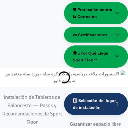
🛡️ Protección contra
la Corrosión
📜 Certificaciones
🌍 ¿Por Qué Elegir
Sport Floor?
Instalación de Tableros de
1️⃣ Selección del lugar
Baloncesto — Pasos y
de instalación
Recomendaciones de Sport
Floor
Garantizar espacio libre