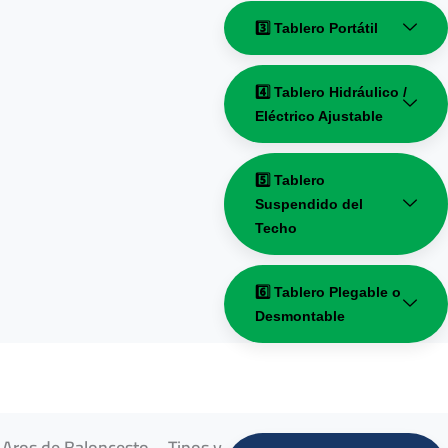
3️⃣ Tablero Portátil
4️⃣ Tablero Hidráulico /
Eléctrico Ajustable
5️⃣ Tablero
Suspendido del
Techo
6️⃣ Tablero Plegable o
Desmontable
Aros de Baloncesto – Tipos y