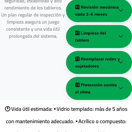
seguridad, estabilidad y alto
rendimiento de los tableros.
2️⃣ Revisión mecánica
Un plan regular de inspección y
cada 3–6 meses
limpieza asegura un juego
consistente y una vida útil
3️⃣ Limpieza del
prolongada del sistema.
tablero
4️⃣ Reemplazar redes y
sujetadores
5️⃣ Protección contra
el clima
🕐 Vida útil estimada: ⦁ Vidrio templado: más de 5 años
con mantenimiento adecuado. ⦁ Acrílico o compuesto: