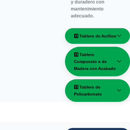
y duradero con
mantenimiento
adecuado.
2️⃣ Tablero de Acrílico
3️⃣ Tablero
Compuesto o de
Madera con Acabado
4️⃣ Tablero de
Policarbonato