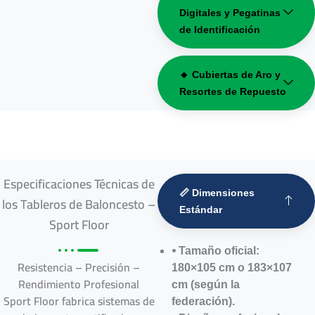
Digitales y Pegatinas
de Identificación
🔸 Cubiertas de Aro y
Resortes de Repuesto
Especificaciones Técnicas de
📏 Dimensiones
los Tableros de Baloncesto –
Estándar
Sport Floor
⦁ Tamaño oficial:
Resistencia – Precisión –
180×105 cm o 183×107
Rendimiento Profesional
cm (según la
Sport Floor fabrica sistemas de
federación).