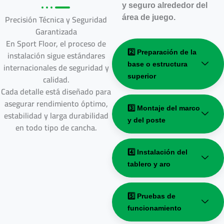
y seguro alrededor del
Precisión Técnica y Seguridad
área de juego.
Garantizada
En Sport Floor, el proceso de
instalación sigue estándares
2️⃣ Preparación de la
internacionales de seguridad y
base o estructura
calidad.
superior
Cada detalle está diseñado para
asegurar rendimiento óptimo,
3️⃣ Montaje del marco
estabilidad y larga durabilidad
y del poste
en todo tipo de cancha.
4️⃣ Instalación del
tablero y aro
5️⃣ Pruebas de
funcionamiento