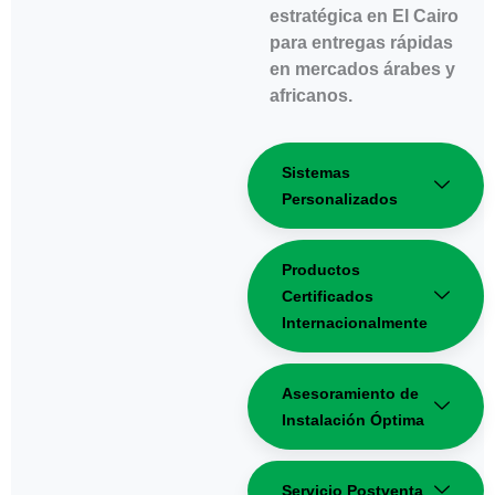
estratégica en El Cairo
para entregas rápidas
en mercados árabes y
africanos.
Sistemas
Personalizados
Productos
Certificados
Internacionalmente
Asesoramiento de
Instalación Óptima
Servicio Postventa