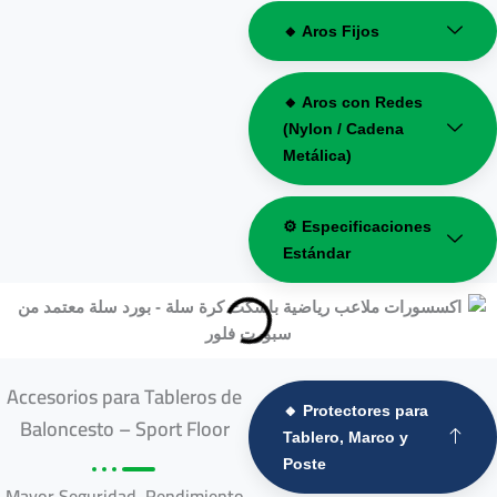
🔸 Aros Fijos
🔸 Aros con Redes
(Nylon / Cadena
Metálica)
⚙️ Especificaciones
Estándar
Accesorios para Tableros de
🔸 Protectores para
Baloncesto – Sport Floor
Tablero, Marco y
Poste
Mayor Seguridad. Rendimiento