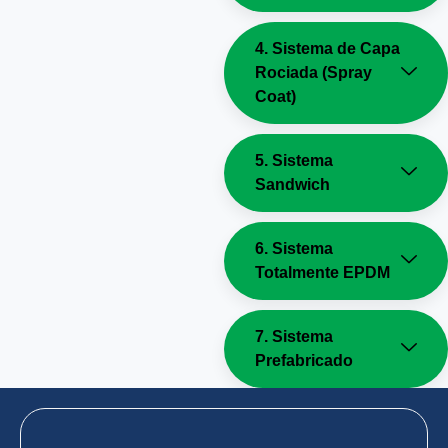
4. Sistema de Capa
Rociada (Spray
Coat)
5. Sistema
Sandwich
6. Sistema
Totalmente EPDM
7. Sistema
Prefabricado