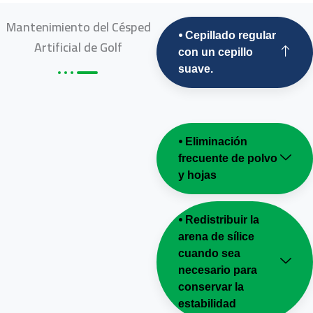
Mantenimiento del Césped
⦁ Cepillado regular
Artificial de Golf
con un cepillo
suave.
⦁ Eliminación
frecuente de polvo
y hojas
⦁ Redistribuir la
arena de sílice
cuando sea
necesario para
conservar la
estabilidad