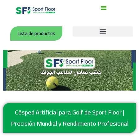
Ir
al
contenido
Lista de productos
Canchas Deportivas de Acrílico
Canchas con Superficie de Poliuretano (Tartan)
Rollos de PVC para Canchas Interiores
Accesorios para Campos Deportivos
Césped Artificial para Golf de Sport Floor |
Precisión Mundial y Rendimiento Profesional