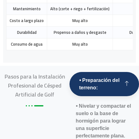
Mantenimiento
Alto (corte + riego + fertilización)
Costo a largo plazo
Muy alto
Durabilidad
Propenso a daños y desgaste
Dura 
Consumo de agua
Muy alto
Pasos para la Instalación
⦁ Preparación del
Profesional de Césped
terreno:
Artificial de Golf
⦁ Nivelar y compactar el
suelo o la base de
hormigón para lograr
una superficie
perfectamente plana.