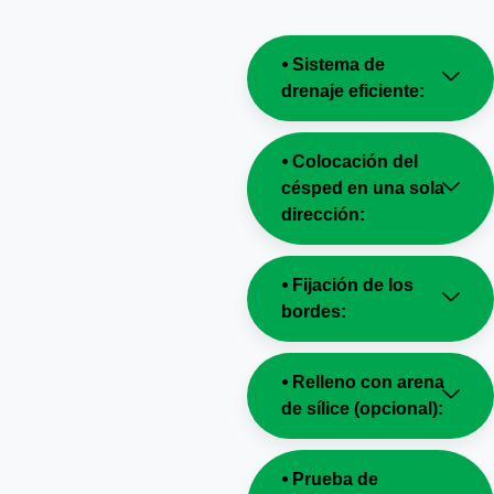
⦁ Sistema de
drenaje eficiente:
⦁ Colocación del
césped en una sola
dirección:
⦁ Fijación de los
bordes:
⦁ Relleno con arena
de sílice (opcional):
⦁ Prueba de