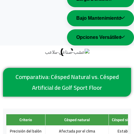
Bajo Mantenimiento
Opciones Versátiles
Comparativa: Césped Natural vs. Césped
Artificial de Golf Sport Floor
Criterio
Césped natural
Césped sintét
Precisión del balón
Afectada por el clima
Estable d