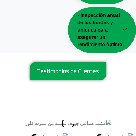
⦁ Inspección anual
de los bordes y
uniones para
asegurar un
rendimiento óptimo.
Testimonios de Clientes